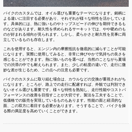
バイクのカスタムでは、オイル選びも重要なテーマになります。銘柄に
よる違いに注目する必要があり、それぞれが様々な特性を活かしていま
す。具体的には、熱に強いものやトップスピードの伸びを期待できるも
のなどがあります。耐久性を求められるサーキットでは、やや硬めのも
のが好まれる傾向が見られます。しかし、柔らかさと耐久性を見事に両
立しているものも存在します。
これを使用すると、エンジン内の摩擦抵抗を徹底的に減らすことが可能
になります。実際に使用してみると、非常に伸びやかで気持ちの良さを
感じることができます。熱に強いものを選べば、当然のことながら夏場
での渋滞の中でも耐えられます。また、少しの粘度の違いで、走行に微
妙な差が生じるため、この点への注意も必要です。
バイクのカスタムに取り組む場合は、カウルなどの交換が重視されがち
になります。ところが、路上での走行に配慮すれば、外観では判別でき
ないオイル選びも重要です。様々な特性を熟知し、走行性能やコストパ
フォーマンスの改善を目指すことが大切です。製法を工夫することで、
低価格での販売を実現しているものもあります。性能の面と経済的な
面、この双方に着目する必要があります。そうすることで、バイクを操
る際の満足度を高めていくことができます。